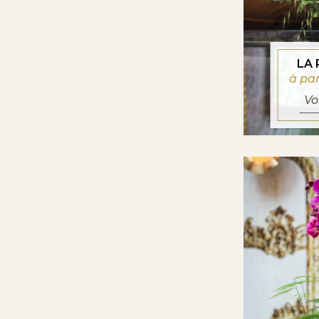
LA
à pa
Vo