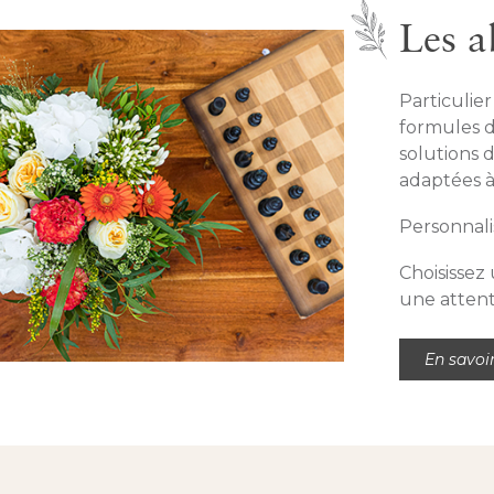
Les 
Particulie
formules 
solutions d
adaptées à
Personnali
Choisissez
une atten
En savoi