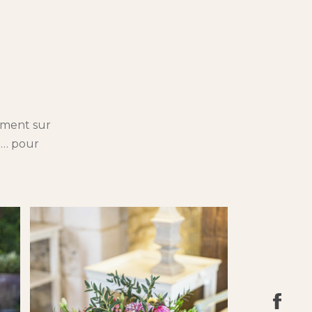
ement sur
l… pour