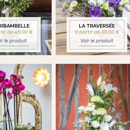
 RIBAMBELLE
LA TRAVERSÉE
rtir de 49.00
€
à partir de 39.00
€
ir le produit
Voir le produit