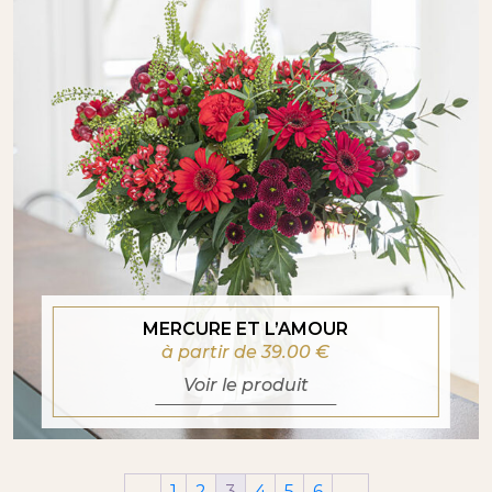
MERCURE ET L’AMOUR
à partir de 39.00
€
Voir le produit
←
1
2
3
4
5
6
→