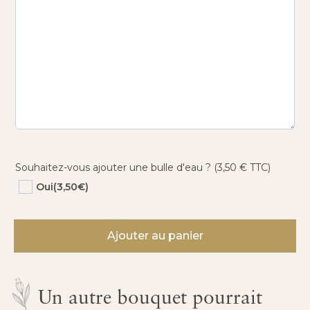
Souhaitez-vous ajouter une bulle d'eau ? (3,50 € TTC)
Oui
(3,50€)
quantité
de
Ajouter au panier
Une
Once
d’amour
Un autre bouquet pourrait