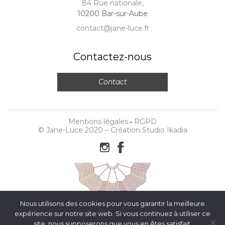
84 Rue nationale,
10200 Bar-sur-Aube
contact@jane-luce.fr
Contactez-nous
Contact
Mentions légales
RGPD
–
© Jane-Luce 2020 –
Création Studio Ikadia
Nous utilisons des cookies pour vous garantir la meilleure
expérience sur notre site web. Si vous continuez à utiliser ce
site, nous supposerons que vous en êtes satisfait.