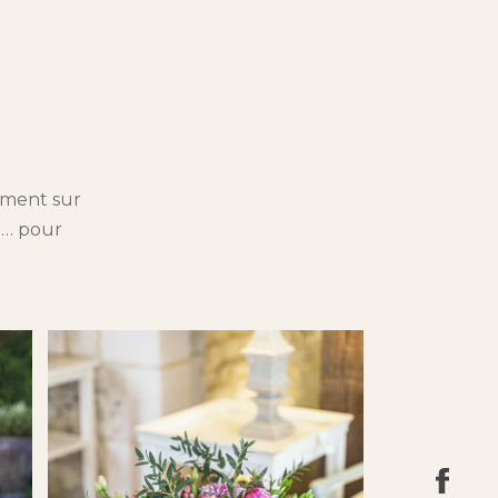
ement sur
l… pour