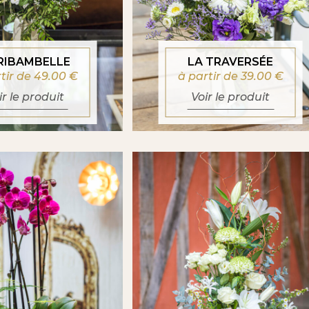
 RIBAMBELLE
LA TRAVERSÉE
rtir de 49.00
€
à partir de 39.00
€
ir le produit
Voir le produit