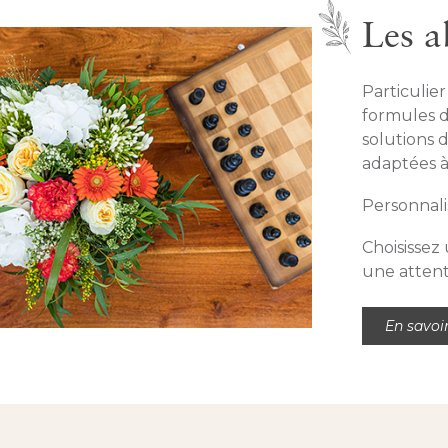
Les 
Particulie
formules 
solutions d
adaptées à
Personnali
Choisissez
une atten
En savoi