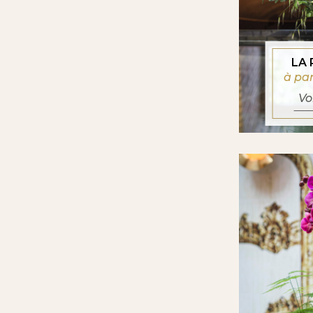
LA
à pa
Vo